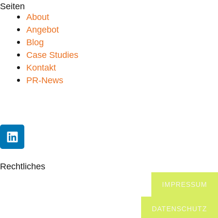
Seiten
About
Angebot
Blog
Case Studies
Kontakt
PR-News
L
i
n
k
Rechtliches
e
IMPRESSUM
d
i
DATENSCHUTZ
n