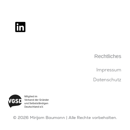
L
i
n
k
Rechtliches
e
Impressum
d
Datenschutz
i
n
© 2026 Mirijam Baumann | Alle Rechte vorbehalten.